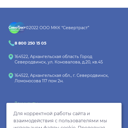
©2022 ООО МКК “Севертраст”
8 800 250 15 05
164522
, Архангельская область
Город
Северодвинск
, ул. Коновалова, д.20, кв.45
164522, Архангельская обл., г. Северодвинск,
Ломоносова 117 пом 2н.
Документы
Реквизиты
Для корректной работы сайта и
взаимодействия с пользователями мы
Все персональные данные, размещенные на
используем файлы cookie. Продолжая