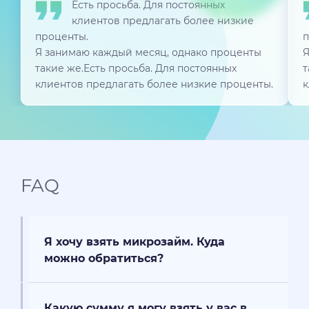
Есть просьба. Для постоянных
клиентов предлагать более низкие
проценты.
п
Я занимаю каждый месяц, однако проценты
Я
такие же.Есть просьба. Для постоянных
т
клиентов предлагать более низкие проценты.
к
FAQ
Я хочу взять микрозайм. Куда
можно обратиться?
Какую сумму я могу взять у вас в