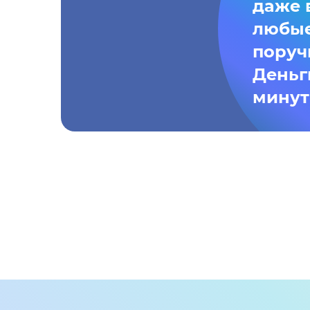
даже 
любые
поруч
Деньг
минут