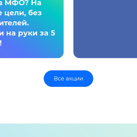
в МФО? На
 цели, без
ителей.
и на руки за 5
!
Все акции