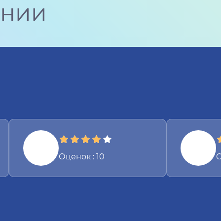
ании
Оценок : 10
О