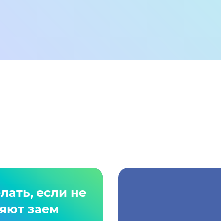
лать, если не
яют заем