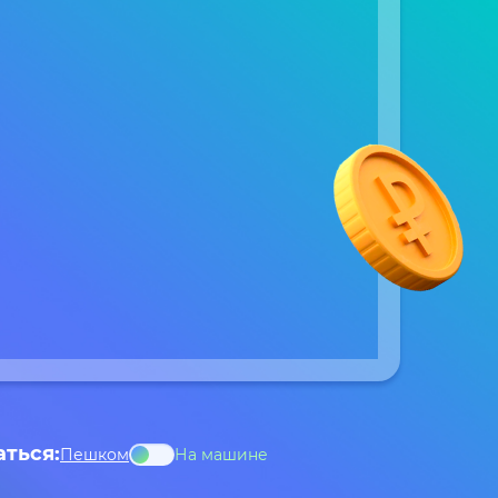
аться:
Пешком
На машине